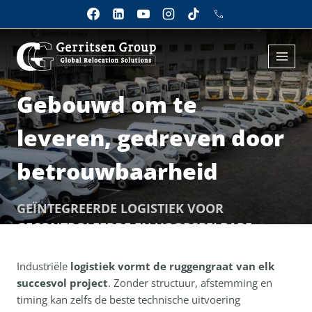
Doorgaan
naar
inhoud
Gebouwd om te
Home
❯
Onze services
❯
Logistiek
leveren, gedreven door
betrouwbaarheid
GEÏNTEGREERDE LOGISTIEK VOOR
GECONTROLEERDE EN VOORSPELBARE
INDUSTRIËLE UITVOERING
Industriële
logistiek vormt de ruggengraat van elk
succesvol project
. Zonder structuur, afstemming en
timing kan zelfs de beste technische uitvoering