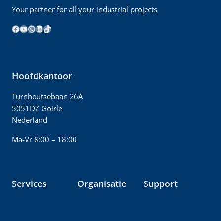
Your partner for all your industrial projects
Facebook
YouTube
WhatsApp
LinkedIn
TikTok
Hoofdkantoor
Turnhoutsebaan 26A
5051DZ Goirle
Nederland
Ma-Vr 8:00 – 18:00
Services
Organisatie
Support
Demontage
Over ons
FAQ
Packing
Imprint
Contact