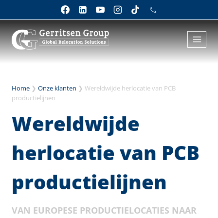
Doorgaan
naar
inhoud
Home
❯
Onze klanten
❯
Wereldwijde herlocatie van PCB
productielijnen
Wereldwijde
herlocatie van PCB
productielijnen
VAN EUROPESE PRODUCTIELOCATIES NAAR