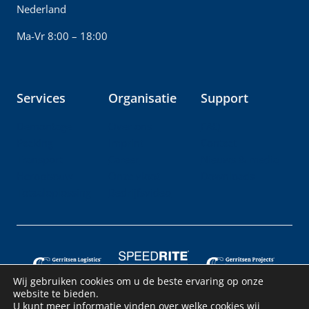
Nederland
Ma-Vr 8:00 – 18:00
Services
Organisatie
Support
Demontage
Over ons
FAQ
Packing
Imprint
Contact
Transport
Career
Nieuws & media
Heropbouw
Onze vloot
Downloads
Totaaloplossing
Bedrijfsvideo
Wij gebruiken cookies om u de beste ervaring op onze
website te bieden.
U kunt meer informatie vinden over welke cookies wij